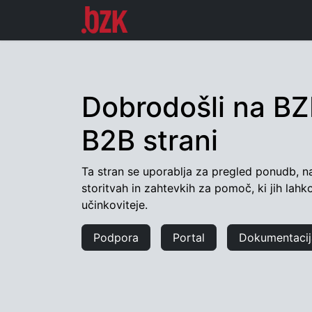
Domov
Podpora
Portal
K
Dobrodošli na B
B2B strani
Ta stran se uporablja za pregled ponudb, na
storitvah in zahtevkih za pomoč, ki jih lahk
učinkoviteje.​
Podpora
Portal
Dokumentacij