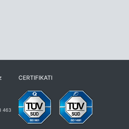
z
CERTIFIKATI
3 463