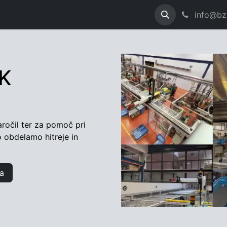
ontakt
Dokumentacija
info@bzk
ZK
ročil ter za pomoč pri
o obdelamo hitreje in
a