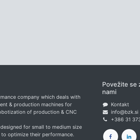
Povežite se 
nami
ormance company which deals with
nt & production machines for
Kontakt
obotization of production & CNC
info@bzk.si
+386 31 37
designed for small to medium size
 to optimize their performance.